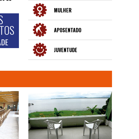
MULHER
S
NTOS
APOSENTADO
ADE
JUVENTUDE