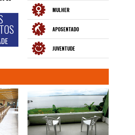
MULHER
S
NTOS
APOSENTADO
ADE
JUVENTUDE