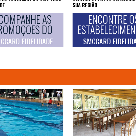
ADE
SUA REGIÃO
COMPANHE AS
ENCONTRE O
ROMOÇÕES DO
ESTABELECIME
CCARD FIDELIDADE
SMCCARD FIDELID