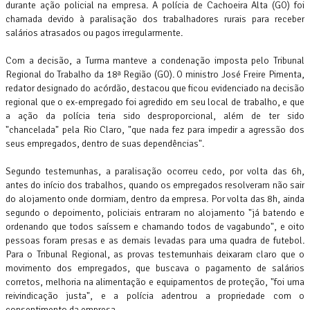
durante ação policial na empresa. A polícia de Cachoeira Alta (GO) foi
chamada devido à paralisação dos trabalhadores rurais para receber
salários atrasados ou pagos irregularmente.
Com a decisão, a Turma manteve a condenação imposta pelo Tribunal
Regional do Trabalho da 18ª Região (GO). O ministro José Freire Pimenta,
redator designado do acórdão, destacou que ficou evidenciado na decisão
regional que o ex-empregado foi agredido em seu local de trabalho, e que
a ação da polícia teria sido desproporcional, além de ter sido
"chancelada" pela Rio Claro, "que nada fez para impedir a agressão dos
seus empregados, dentro de suas dependências".
Segundo testemunhas, a paralisação ocorreu cedo, por volta das 6h,
antes do início dos trabalhos, quando os empregados resolveram não sair
do alojamento onde dormiam, dentro da empresa. Por volta das 8h, ainda
segundo o depoimento, policiais entraram no alojamento "já batendo e
ordenando que todos saíssem e chamando todos de vagabundo", e oito
pessoas foram presas e as demais levadas para uma quadra de futebol.
Para o Tribunal Regional, as provas testemunhais deixaram claro que o
movimento dos empregados, que buscava o pagamento de salários
corretos, melhoria na alimentação e equipamentos de proteção, "foi uma
reivindicação justa", e a polícia adentrou a propriedade com o
consentimento da empresa.