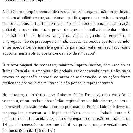
A Rio Claro interpôs recurso de revista ao TST alegando não ter praticado
nenhum ato ilícito e que, ao acionar a polícia, apenas exercitou um regular
direito seu. Sustentou também que não tinha poderes para impedir a ação
policial, e que não havia prova de que o trabalhador tenha sofrido
pessoalmente as lesões alegadas. Ainda segundo a empresa, o
empregado não se preocupou em individualizar as lesões que teria sofrido,
e "se aproveitou de narrativa genérica para fazer valer em seu favor dano
supostamente sofrido por terceiros não identificados".
O relator original do processo, ministro Caputo Bastos, fico vencido na
Turma. Para ele, a empresa não poderia ser condenada porque não havia
provas da agressão pessoal ao autor da reclamação, e as ações foram
praticadas por policiais militares, e não por seus representantes.
No entanto, o ministro José Roberto Freire Pimenta, cujo voto foi o
vencedor, citou trechos do acórdão regional no sentido de que, embora a
reprovável agressão tenha ocorrido por ação da Polícia Militar, é dever do
empregador preservar a integridade física de seus trabalhadores. O
ministro ressaltou ainda que, para se chegar a conclusão contrária à do
TRT, seria necessário o reexame de fatos e provas, o que é vedado nesta
instância (Súmula 126 do TST).