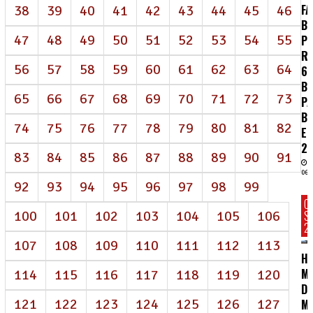
FA
38
39
40
41
42
43
44
45
46
BR
47
48
49
50
51
52
53
54
55
P
R
56
57
58
59
60
61
62
63
64
62
BI
65
66
67
68
69
70
71
72
73
P
B
74
75
76
77
78
79
80
81
82
E
2
83
84
85
86
87
88
89
90
91
06/
92
93
94
95
96
97
98
99
C
100
101
102
103
104
105
106
S
2
107
108
109
110
111
112
113
HC
MA
114
115
116
117
118
119
120
D
121
122
123
124
125
126
127
M