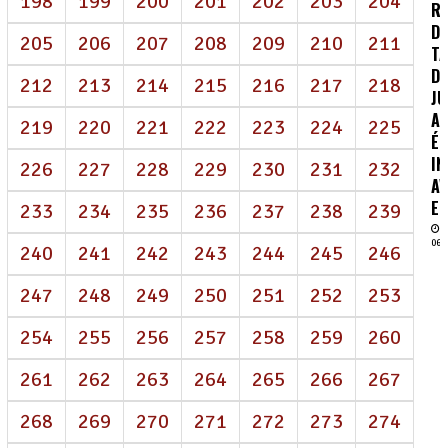
198
199
200
201
202
203
204
R
D
205
206
207
208
209
210
211
TA
DE
212
213
214
215
216
217
218
J
AI
219
220
221
222
223
224
225
É
IN
226
227
228
229
230
231
232
AV
EN
233
234
235
236
237
238
239
06/
240
241
242
243
244
245
246
247
248
249
250
251
252
253
254
255
256
257
258
259
260
261
262
263
264
265
266
267
268
269
270
271
272
273
274