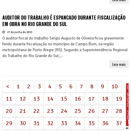
AUDITOR DO TRABALHO É ESPANCADO DURANTE FISCALIZAÇÃO
EM OBRA NO RIO GRANDE DO SUL
27 de junho de 2013
O auditor fiscal do trabalho Sérgio Augusto de Oliveira ficou gravemente
ferido durante fiscalização no município de Campo Bom, na região
metropolitana de Porto Alegre (RS). Segundo a Superintendência Regional
do Trabalho do Rio Grande do Sul,...
Leia mais
<
1
2
3
4
5
6
7
8
9
10
E
N
11
12
13
14
15
16
17
18
19
D
DI
20
21
22
23
24
25
26
27
28
S
D
T
29
30
31
32
33
34
35
36
37