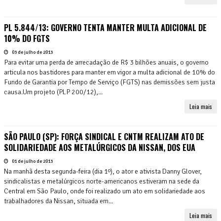
PL 5.844/13: GOVERNO TENTA MANTER MULTA ADICIONAL DE
10% DO FGTS
03 de julho de 2013
Para evitar uma perda de arrecadação de R$ 3 bilhões anuais, o governo
articula nos bastidores para manter em vigor a multa adicional de 10% do
Fundo de Garantia por Tempo de Serviço (FGTS) nas demissões sem justa
causa.Um projeto (PLP 200/12),...
Leia mais
SÃO PAULO (SP): FORÇA SINDICAL E CNTM REALIZAM ATO DE
SOLIDARIEDADE AOS METALÚRGICOS DA NISSAN, DOS EUA
01 de julho de 2013
Na manhã desta segunda-feira (dia 1º), o ator e ativista Danny Glover,
sindicalistas e metalúrgicos norte-americanos estiveram na sede da
Central em São Paulo, onde foi realizado um ato em solidariedade aos
trabalhadores da Nissan, situada em...
Leia mais