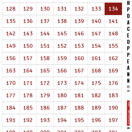
R
(atua
128
129
130
131
132
133
134
P
DE
135
136
137
138
139
140
141
A
CO
142
143
144
145
146
147
148
E
D
149
150
151
152
153
154
155
P
P
156
157
158
159
160
161
162
E
A
163
164
165
166
167
168
169
N
NE
170
171
172
173
174
175
176
06/
177
178
179
180
181
182
183
E
184
185
186
187
188
189
190
N
D
191
192
193
194
195
196
197
DI