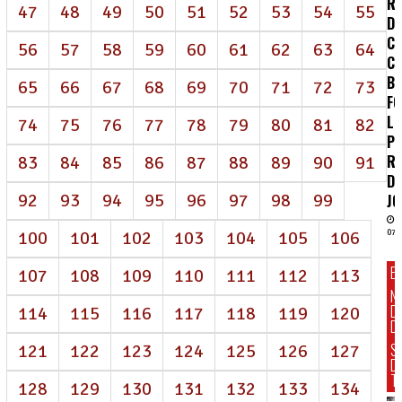
RE
47
48
49
50
51
52
53
54
55
D
CE
56
57
58
59
60
61
62
63
64
C
B
65
66
67
68
69
70
71
72
73
FO
LU
74
75
76
77
78
79
80
81
82
PE
R
83
84
85
86
87
88
89
90
91
D
92
93
94
95
96
97
98
99
J
100
101
102
103
104
105
106
07/
E
107
108
109
110
111
112
113
N
D
114
115
116
117
118
119
120
DI
S
121
122
123
124
125
126
127
D
T
128
129
130
131
132
133
134