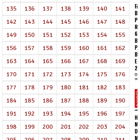
FA
135
136
137
138
139
140
141
BR
P
142
143
144
145
146
147
148
R
62
149
150
151
152
153
154
155
BI
P
156
157
158
159
160
161
162
B
163
164
165
166
167
168
169
E
2
170
171
172
173
174
175
176
06/
177
178
179
180
181
182
183
C
S
184
185
186
187
188
189
190
2
191
192
193
194
195
196
197
HC
MA
198
199
200
201
202
203
204
D
M
205
206
207
208
209
210
211