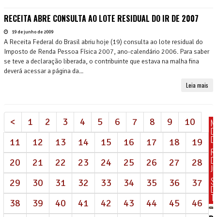
RECEITA ABRE CONSULTA AO LOTE RESIDUAL DO IR DE 2007
19 de junho de 2009
A Receita Federal do Brasil abriu hoje (19) consulta ao lote residual do
Imposto de Renda Pessoa Física 2007, ano-calendário 2006. Para saber
se teve a declaração liberada, o contribuinte que estava na malha fina
deverá acessar a página da...
Leia mais
<
1
2
3
4
5
6
7
8
9
10
N
D
DI
11
12
13
14
15
16
17
18
19
R
D
20
21
22
23
24
25
26
27
28
J
S
29
30
31
32
33
34
35
36
37
D
T
38
39
40
41
42
43
44
45
46