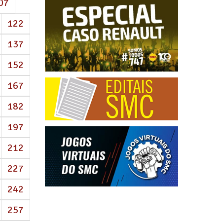
07
122
137
152
167
182
197
212
227
242
257