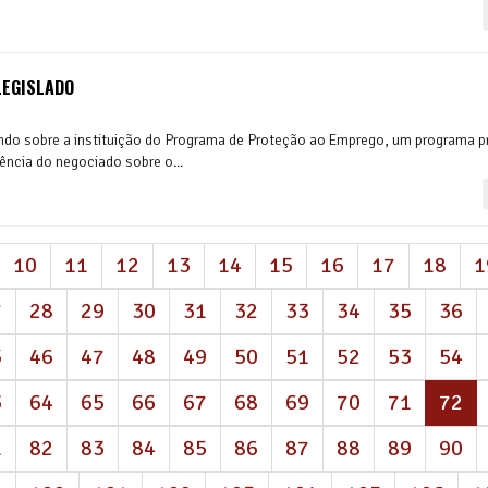
LEGISLADO
ndo sobre a instituição do Programa de Proteção ao Emprego, um programa pr
ência do negociado sobre o...
10
11
12
13
14
15
16
17
18
1
7
28
29
30
31
32
33
34
35
36
5
46
47
48
49
50
51
52
53
54
(a
3
64
65
66
67
68
69
70
71
72
1
82
83
84
85
86
87
88
89
90