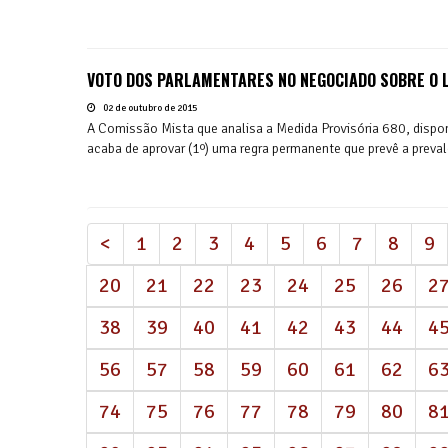
VOTO DOS PARLAMENTARES NO NEGOCIADO SOBRE O 
02 de outubro de 2015
A Comissão Mista que analisa a Medida Provisória 680, dispo
acaba de aprovar (1º) uma regra permanente que prevê a preval
<
1
2
3
4
5
6
7
8
9
20
21
22
23
24
25
26
2
38
39
40
41
42
43
44
4
56
57
58
59
60
61
62
6
74
75
76
77
78
79
80
8