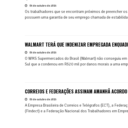
05 de outubro de 2015
Os trabalhadores que se encontram próximos de preencher os req
possuem uma garantia de seu emprego chamada de estabilidad
WALMART TERÁ QUE INDENIZAR EMPREGADA ENQUAD
05 de outubro de 2015
O WMS Supermercados do Brasil (Walmart) não conseguiu em re
Sul que a condenou em R$20 mil por danos morais a uma emp
CORREIOS E FEDERAÇÕES ASSINAM AMANHÃ ACORDO 
05 de outubro de 2015
A Empresa Brasileira de Correios e Telégrafos (ECT), a Feder
(Findect) e a Federação Nacional dos Trabalhadores em Empresa