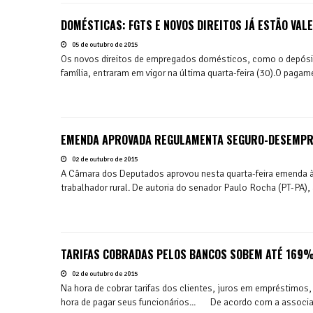
DOMÉSTICAS: FGTS E NOVOS DIREITOS JÁ ESTÃO VAL
05 de outubro de 2015
Os novos direitos de empregados domésticos, como o depósito
família, entraram em vigor na última quarta-feira (30).O pagame
EMENDA APROVADA REGULAMENTA SEGURO-DESEMPR
02 de outubro de 2015
A Câmara dos Deputados aprovou nesta quarta-feira emenda à
trabalhador rural. De autoria do senador Paulo Rocha (PT-PA),
TARIFAS COBRADAS PELOS BANCOS SOBEM ATÉ 169%
02 de outubro de 2015
Na hora de cobrar tarifas dos clientes, juros em empréstimo
hora de pagar seus funcionários... De acordo com a associa