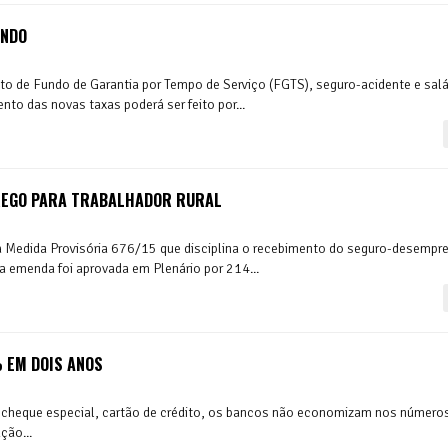
ENDO
 de Fundo de Garantia por Tempo de Serviço (FGTS), seguro-acidente e salá
nto das novas taxas poderá ser feito por...
EGO PARA TRABALHADOR RURAL
 Medida Provisória 676/15 que disciplina o recebimento do seguro-desempr
 a emenda foi aprovada em Plenário por 214...
 EM DOIS ANOS
s, cheque especial, cartão de crédito, os bancos não economizam nos número
ção...