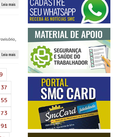
Leia mais
ovisório,
Leia mais
9
37
55
tual)
73
91