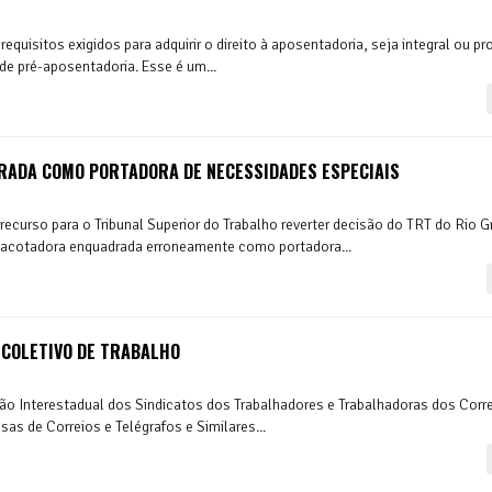
uisitos exigidos para adquirir o direito à aposentadoria, seja integral ou pr
e pré-aposentadoria. Esse é um...
RADA COMO PORTADORA DE NECESSIDADES ESPECIAIS
curso para o Tribunal Superior do Trabalho reverter decisão do TRT do Rio G
acotadora enquadrada erroneamente como portadora...
COLETIVO DE TRABALHO
ação Interestadual dos Sindicatos dos Trabalhadores e Trabalhadoras dos Corr
s de Correios e Telégrafos e Similares...