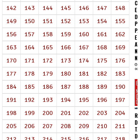
CO
142
143
144
145
146
147
148
E
D
149
150
151
152
153
154
155
P
P
156
157
158
159
160
161
162
E
A
163
164
165
166
167
168
169
N
NE
170
171
172
173
174
175
176
06/
177
178
179
180
181
182
183
E
184
185
186
187
188
189
190
N
D
191
192
193
194
195
196
197
DI
198
199
200
201
202
203
204
R
D
205
206
207
208
209
210
211
TA
DE
212
213
214
215
216
217
218