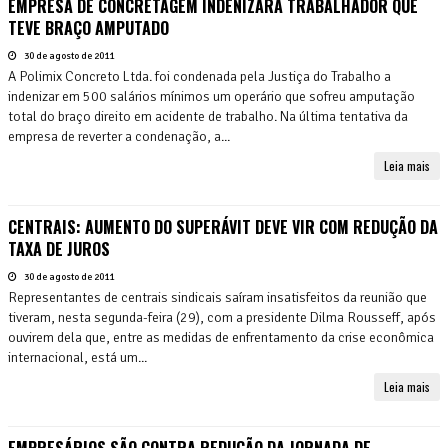
EMPRESA DE CONCRETAGEM INDENIZARÁ TRABALHADOR QUE
TEVE BRAÇO AMPUTADO
30 de agosto de 2011
A Polimix Concreto Ltda. foi condenada pela Justiça do Trabalho a
indenizar em 500 salários mínimos um operário que sofreu amputação
total do braço direito em acidente de trabalho. Na última tentativa da
empresa de reverter a condenação, a...
Leia mais
CENTRAIS: AUMENTO DO SUPERÁVIT DEVE VIR COM REDUÇÃO DA
TAXA DE JUROS
30 de agosto de 2011
Representantes de centrais sindicais saíram insatisfeitos da reunião que
tiveram, nesta segunda-feira (29), com a presidente Dilma Rousseff, após
ouvirem dela que, entre as medidas de enfrentamento da crise econômica
internacional, está um...
Leia mais
EMPRESÁRIOS SÃO CONTRA REDUÇÃO DA JORNADA DE