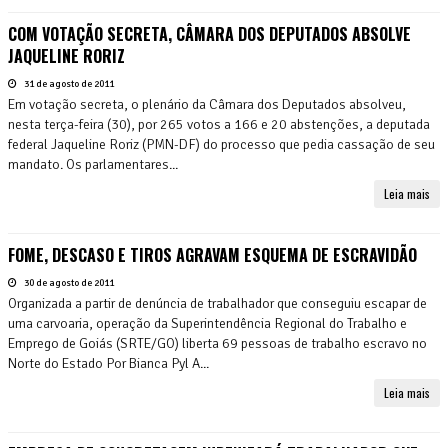
COM VOTAÇÃO SECRETA, CÂMARA DOS DEPUTADOS ABSOLVE
JAQUELINE RORIZ
31 de agosto de 2011
Em votação secreta, o plenário da Câmara dos Deputados absolveu,
nesta terça-feira (30), por 265 votos a 166 e 20 abstenções, a deputada
federal Jaqueline Roriz (PMN-DF) do processo que pedia cassação de seu
mandato. Os parlamentares...
Leia mais
FOME, DESCASO E TIROS AGRAVAM ESQUEMA DE ESCRAVIDÃO
30 de agosto de 2011
Organizada a partir de denúncia de trabalhador que conseguiu escapar de
uma carvoaria, operação da Superintendência Regional do Trabalho e
Emprego de Goiás (SRTE/GO) liberta 69 pessoas de trabalho escravo no
Norte do Estado Por Bianca Pyl A...
Leia mais