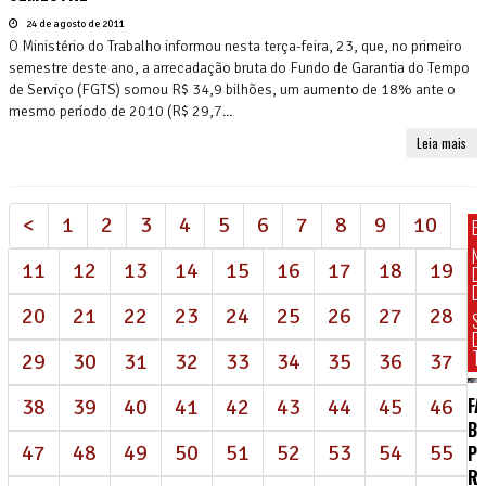
24 de agosto de 2011
O Ministério do Trabalho informou nesta terça-feira, 23, que, no primeiro
semestre deste ano, a arrecadação bruta do Fundo de Garantia do Tempo
de Serviço (FGTS) somou R$ 34,9 bilhões, um aumento de 18% ante o
mesmo período de 2010 (R$ 29,7...
Leia mais
<
1
2
3
4
5
6
7
8
9
10
E
N
11
12
13
14
15
16
17
18
19
D
DI
20
21
22
23
24
25
26
27
28
S
D
T
29
30
31
32
33
34
35
36
37
FA
38
39
40
41
42
43
44
45
46
BR
47
48
49
50
51
52
53
54
55
P
R