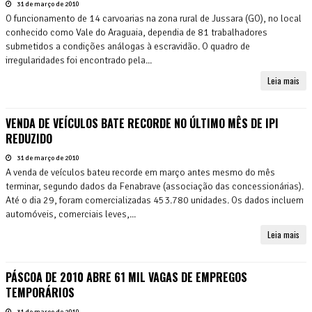
31 de março de 2010
O funcionamento de 14 carvoarias na zona rural de Jussara (GO), no local
conhecido como Vale do Araguaia, dependia de 81 trabalhadores
submetidos a condições análogas à escravidão. O quadro de
irregularidades foi encontrado pela...
Leia mais
VENDA DE VEÍCULOS BATE RECORDE NO ÚLTIMO MÊS DE IPI
REDUZIDO
31 de março de 2010
A venda de veículos bateu recorde em março antes mesmo do mês
terminar, segundo dados da Fenabrave (associação das concessionárias).
Até o dia 29, foram comercializadas 453.780 unidades. Os dados incluem
automóveis, comerciais leves,...
Leia mais
PÁSCOA DE 2010 ABRE 61 MIL VAGAS DE EMPREGOS
TEMPORÁRIOS
31 de março de 2010