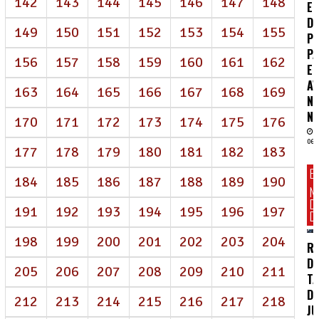
142
143
144
145
146
147
148
E
D
149
150
151
152
153
154
155
P
P
156
157
158
159
160
161
162
E
A
163
164
165
166
167
168
169
N
NE
170
171
172
173
174
175
176
06/
177
178
179
180
181
182
183
E
184
185
186
187
188
189
190
N
D
191
192
193
194
195
196
197
DI
198
199
200
201
202
203
204
R
D
205
206
207
208
209
210
211
TA
DE
212
213
214
215
216
217
218
J