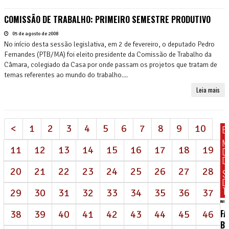
COMISSÃO DE TRABALHO: PRIMEIRO SEMESTRE PRODUTIVO
05 de agosto de 2008
No início desta sessão legislativa, em 2 de fevereiro, o deputado Pedro
Fernandes (PTB/MA) foi eleito presidente da Comissão de Trabalho da
Câmara, colegiado da Casa por onde passam os projetos que tratam de
temas referentes ao mundo do trabalho....
Leia mais
<
1
2
3
4
5
6
7
8
9
10
E
N
11
12
13
14
15
16
17
18
19
D
DI
20
21
22
23
24
25
26
27
28
S
D
T
29
30
31
32
33
34
35
36
37
FA
38
39
40
41
42
43
44
45
46
BR