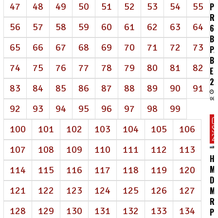
47
48
49
50
51
52
53
54
55
P
R
56
57
58
59
60
61
62
63
64
62
BI
65
66
67
68
69
70
71
72
73
P
B
74
75
76
77
78
79
80
81
82
E
2
83
84
85
86
87
88
89
90
91
06/
92
93
94
95
96
97
98
99
C
100
101
102
103
104
105
106
S
2
107
108
109
110
111
112
113
HC
MA
114
115
116
117
118
119
120
D
121
122
123
124
125
126
127
M
R
128
129
130
131
132
133
134
P