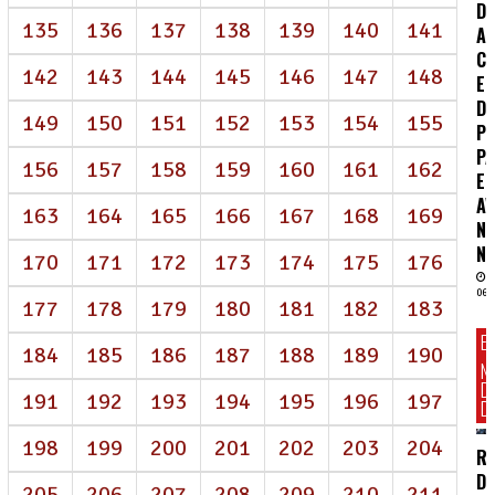
DE
135
136
137
138
139
140
141
A
CO
142
143
144
145
146
147
148
E
D
149
150
151
152
153
154
155
P
P
156
157
158
159
160
161
162
E
A
163
164
165
166
167
168
169
N
NE
170
171
172
173
174
175
176
06/
177
178
179
180
181
182
183
E
184
185
186
187
188
189
190
N
D
191
192
193
194
195
196
197
DI
198
199
200
201
202
203
204
R
D
205
206
207
208
209
210
211