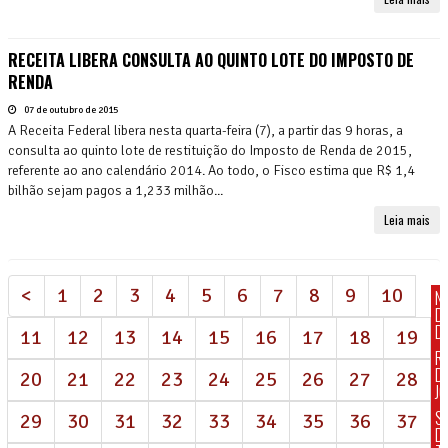
RECEITA LIBERA CONSULTA AO QUINTO LOTE DO IMPOSTO DE
RENDA
07 de outubro de 2015
A Receita Federal libera nesta quarta-feira (7), a partir das 9 horas, a
consulta ao quinto lote de restituição do Imposto de Renda de 2015,
referente ao ano calendário 2014. Ao todo, o Fisco estima que R$ 1,4
bilhão sejam pagos a 1,233 milhão...
Leia mais
<
1
2
3
4
5
6
7
8
9
10
N
D
DI
11
12
13
14
15
16
17
18
19
R
D
20
21
22
23
24
25
26
27
28
J
S
29
30
31
32
33
34
35
36
37
D