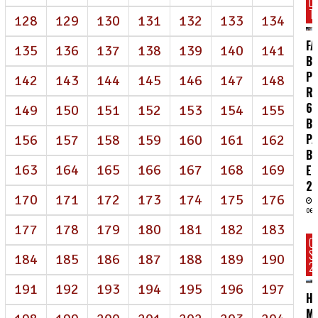
D
T
128
129
130
131
132
133
134
FA
135
136
137
138
139
140
141
BR
P
142
143
144
145
146
147
148
R
62
149
150
151
152
153
154
155
BI
P
156
157
158
159
160
161
162
B
163
164
165
166
167
168
169
E
2
170
171
172
173
174
175
176
06/
177
178
179
180
181
182
183
C
S
184
185
186
187
188
189
190
2
191
192
193
194
195
196
197
HC
MA