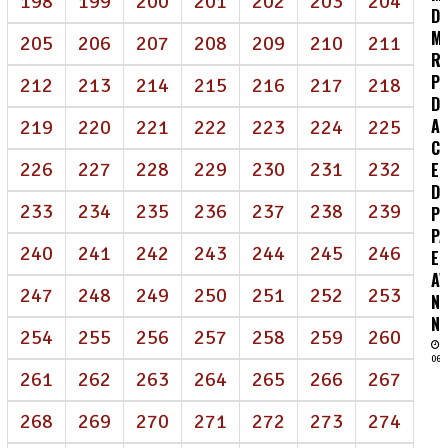
198
199
200
201
202
203
204
D
M
205
206
207
208
209
210
211
R
P
212
213
214
215
216
217
218
DE
A
219
220
221
222
223
224
225
CO
226
227
228
229
230
231
232
E
D
233
234
235
236
237
238
239
P
P
240
241
242
243
244
245
246
E
A
247
248
249
250
251
252
253
N
NE
254
255
256
257
258
259
260
06/
261
262
263
264
265
266
267
268
269
270
271
272
273
274