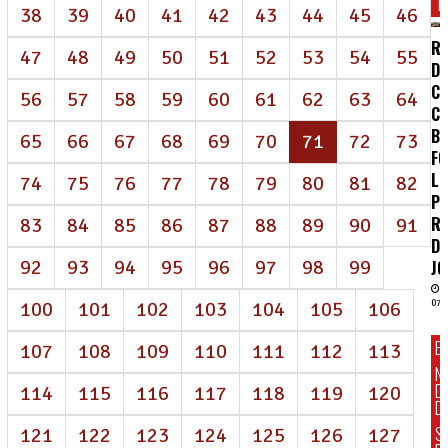
T
38
39
40
41
42
43
44
45
46
RE
47
48
49
50
51
52
53
54
55
D
CE
56
57
58
59
60
61
62
63
64
C
B
(atual)
65
66
67
68
69
70
71
72
73
FO
LU
74
75
76
77
78
79
80
81
82
PE
R
83
84
85
86
87
88
89
90
91
D
92
93
94
95
96
97
98
99
J
100
101
102
103
104
105
106
07/
E
107
108
109
110
111
112
113
N
D
114
115
116
117
118
119
120
DI
S
121
122
123
124
125
126
127