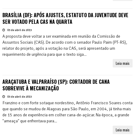
BRASÍLIA (DF): APÓS AJUSTES, ESTATUTO DA JUVENTUDE DEVE
SER VOTADO PELA CAS NA QUARTA
03 de abril de 2013
A proposta deve voltar a ser examinada em reunião da Comissão de
Assuntos Sociais (CAS). De acordo com o senador Paulo Paim (PT-RS),
relator do projeto, após a votação na CAS, será apresentado um
requerimento de urgência para que o texto siga...
Leia mais
ARAÇATUBA E VALPARAÍSO (SP): CORTADOR DE CANA
SOBREVIVE À MECANIZAÇÃO
03 de abril de 2013
Franzino e com forte sotaque nordestino, Antônio Francisco Soares conta
que quando se mudou de Alagoas para São Paulo, em 2004, já tinha mais
de 15 anos de experiência em colher cana-de-açúcar. Na época, a grande
"ameaça" que enfrentava para...
Leia mais