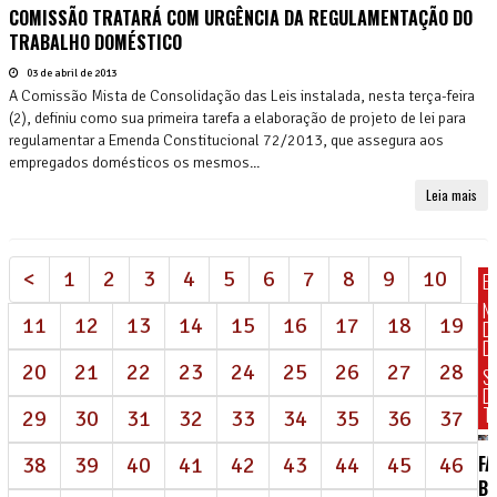
COMISSÃO TRATARÁ COM URGÊNCIA DA REGULAMENTAÇÃO DO
TRABALHO DOMÉSTICO
03 de abril de 2013
A Comissão Mista de Consolidação das Leis instalada, nesta terça-feira
(2), definiu como sua primeira tarefa a elaboração de projeto de lei para
regulamentar a Emenda Constitucional 72/2013, que assegura aos
empregados domésticos os mesmos...
Leia mais
<
1
2
3
4
5
6
7
8
9
10
E
N
11
12
13
14
15
16
17
18
19
D
DI
20
21
22
23
24
25
26
27
28
S
D
T
29
30
31
32
33
34
35
36
37
FA
38
39
40
41
42
43
44
45
46
BR