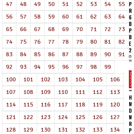
47
48
49
50
51
52
53
54
55
P
R
56
57
58
59
60
61
62
63
64
62
BI
65
66
67
68
69
70
71
72
73
P
B
74
75
76
77
78
79
80
81
82
E
2
83
84
85
86
87
88
89
90
91
06/
92
93
94
95
96
97
98
99
C
100
101
102
103
104
105
106
S
2
107
108
109
110
111
112
113
HC
MA
114
115
116
117
118
119
120
D
121
122
123
124
125
126
127
M
R
128
129
130
131
132
133
134
P