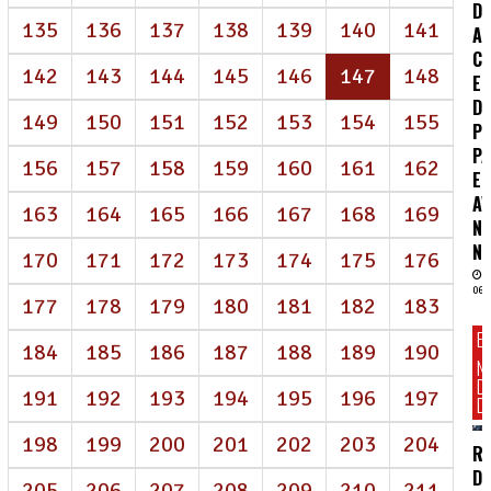
DE
135
136
137
138
139
140
141
A
CO
(atual)
142
143
144
145
146
147
148
E
D
149
150
151
152
153
154
155
P
P
156
157
158
159
160
161
162
E
A
163
164
165
166
167
168
169
N
NE
170
171
172
173
174
175
176
06/
177
178
179
180
181
182
183
E
184
185
186
187
188
189
190
N
D
191
192
193
194
195
196
197
DI
198
199
200
201
202
203
204
R
D
205
206
207
208
209
210
211