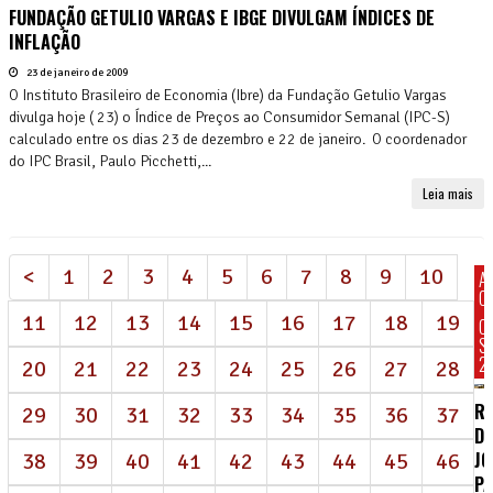
FUNDAÇÃO GETULIO VARGAS E IBGE DIVULGAM ÍNDICES DE
INFLAÇÃO
23 de janeiro de 2009
O Instituto Brasileiro de Economia (Ibre) da Fundação Getulio Vargas
divulga hoje ( 23) o Índice de Preços ao Consumidor Semanal (IPC-S)
calculado entre os dias 23 de dezembro e 22 de janeiro. O coordenador
do IPC Brasil, Paulo Picchetti,...
Leia mais
<
1
2
3
4
5
6
7
8
9
10
A
C
11
12
13
14
15
16
17
18
19
C
S
2
20
21
22
23
24
25
26
27
28
R
29
30
31
32
33
34
35
36
37
DE
J
38
39
40
41
42
43
44
45
46
P