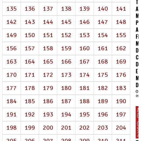
T
135
136
137
138
139
140
141
AV
M
142
143
144
145
146
147
148
P
AI
149
150
151
152
153
154
155
FR
M
156
157
158
159
160
161
162
D
CO
163
164
165
166
167
168
169
DE
E
170
171
172
173
174
175
176
M
DI
177
178
179
180
181
182
183
05/
184
185
186
187
188
189
190
A
191
192
193
194
195
196
197
C
C
198
199
200
201
202
203
204
S
2
205
206
207
208
209
210
211