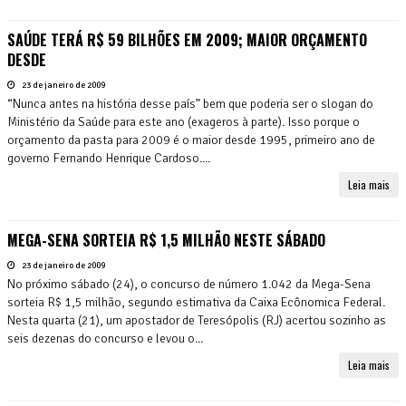
SAÚDE TERÁ R$ 59 BILHÕES EM 2009; MAIOR ORÇAMENTO
DESDE
23 de janeiro de 2009
“Nunca antes na história desse país” bem que poderia ser o slogan do
Ministério da Saúde para este ano (exageros à parte). Isso porque o
orçamento da pasta para 2009 é o maior desde 1995, primeiro ano de
governo Fernando Henrique Cardoso....
Leia mais
MEGA-SENA SORTEIA R$ 1,5 MILHÃO NESTE SÁBADO
23 de janeiro de 2009
No próximo sábado (24), o concurso de número 1.042 da Mega-Sena
sorteia R$ 1,5 milhão, segundo estimativa da Caixa Ecônomica Federal.
Nesta quarta (21), um apostador de Teresópolis (RJ) acertou sozinho as
seis dezenas do concurso e levou o...
Leia mais