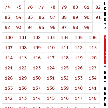
É
74
75
76
77
78
79
80
81
82
C
N
83
84
85
86
87
88
89
90
91
K
92
93
94
95
96
97
98
99
05/
100
101
102
103
104
105
106
M
D
T
107
108
109
110
111
112
113
N
D
114
115
116
117
118
119
120
DI
121
122
123
124
125
126
127
M
DE
128
129
130
131
132
133
134
T
135
136
137
138
139
140
141
AV
M
142
143
144
145
146
147
148
P
AI