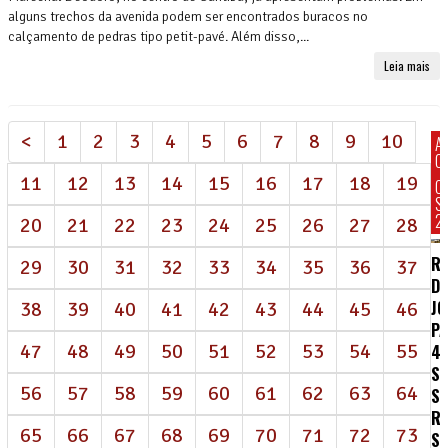
alguns trechos da avenida podem ser encontrados buracos no
calçamento de pedras tipo petit-pavé. Além disso,...
Leia mais
<
1
2
3
4
5
6
7
8
9
10
A
C
11
12
13
14
15
16
17
18
19
C
S
2
20
21
22
23
24
25
26
27
28
R
29
30
31
32
33
34
35
36
37
DE
J
38
39
40
41
42
43
44
45
46
P
47
48
49
50
51
52
53
54
55
4
S
56
57
58
59
60
61
62
63
64
S
R
65
66
67
68
69
70
71
72
73
SA