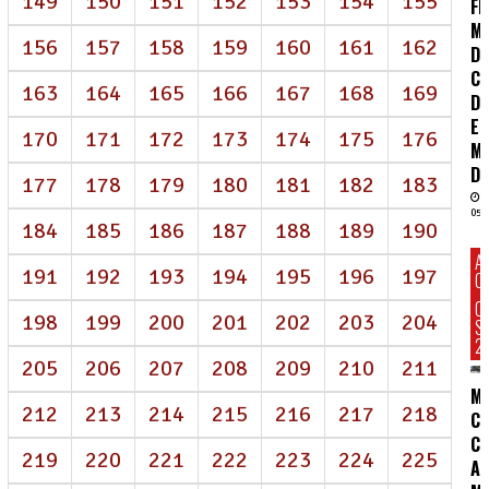
149
150
151
152
153
154
155
FR
M
156
157
158
159
160
161
162
D
CO
163
164
165
166
167
168
169
DE
E
170
171
172
173
174
175
176
M
DI
177
178
179
180
181
182
183
05/
184
185
186
187
188
189
190
A
191
192
193
194
195
196
197
C
C
198
199
200
201
202
203
204
S
2
205
206
207
208
209
210
211
M
212
213
214
215
216
217
218
C
C:
219
220
221
222
223
224
225
A