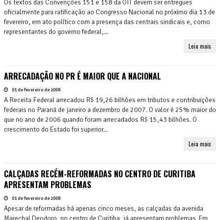
Os textos das Convenções 151 e 158 da OIT devem ser entregues
oficialmente para ratificação ao Congresso Nacional no próximo dia 13 de
fevereiro, em ato político com a presença das centrais sindicais e, como
representantes do governo federal,...
Leia mais
ARRECADAÇÃO NO PR É MAIOR QUE A NACIONAL
01 de fevereiro de 2008
A Receita Federal arrecadou R$ 19,26 bilhões em tributos e contribuições
federais no Paraná de janeiro a dezembro de 2007. O valor é 25% maior do
que no ano de 2006 quando foram arrecadados R$ 15,43 bilhões. O
crescimento do Estado foi superior...
Leia mais
CALÇADAS RECÉM-REFORMADAS NO CENTRO DE CURITIBA
APRESENTAM PROBLEMAS
01 de fevereiro de 2008
Apesar de reformadas há apenas cinco meses, as calçadas da avenida
Marechal Deodoro, no centro de Curitiba, já apresentam problemas. Em