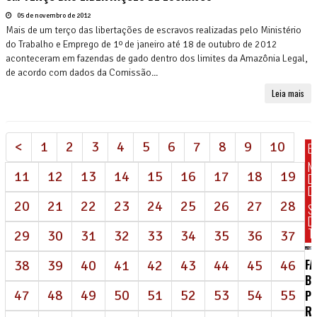
05 de novembro de 2012
Mais de um terço das libertações de escravos realizadas pelo Ministério
do Trabalho e Emprego de 1º de janeiro até 18 de outubro de 2012
aconteceram em fazendas de gado dentro dos limites da Amazônia Legal,
de acordo com dados da Comissão...
Leia mais
<
1
2
3
4
5
6
7
8
9
10
E
N
11
12
13
14
15
16
17
18
19
D
DI
20
21
22
23
24
25
26
27
28
S
D
T
29
30
31
32
33
34
35
36
37
FA
38
39
40
41
42
43
44
45
46
BR
47
48
49
50
51
52
53
54
55
P
R