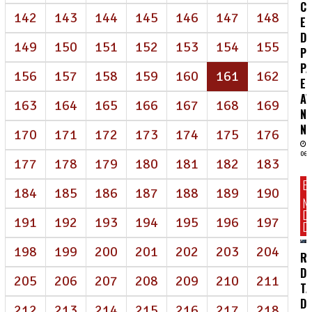
CO
142
143
144
145
146
147
148
E
D
149
150
151
152
153
154
155
P
P
(atual)
156
157
158
159
160
161
162
E
A
163
164
165
166
167
168
169
N
NE
170
171
172
173
174
175
176
06/
177
178
179
180
181
182
183
E
184
185
186
187
188
189
190
N
D
191
192
193
194
195
196
197
DI
198
199
200
201
202
203
204
R
D
205
206
207
208
209
210
211
TA
DE
212
213
214
215
216
217
218