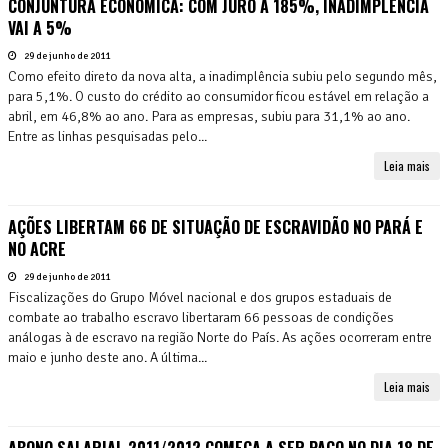
CONJUNTURA ECONÔMICA: COM JURO A 185%, INADIMPLÊNCIA
VAI A 5%
29 de junho de 2011
Como efeito direto da nova alta, a inadimplência subiu pelo segundo mês,
para 5,1%. O custo do crédito ao consumidor ficou estável em relação a
abril, em 46,8% ao ano. Para as empresas, subiu para 31,1% ao ano.
Entre as linhas pesquisadas pelo...
Leia mais
AÇÕES LIBERTAM 66 DE SITUAÇÃO DE ESCRAVIDÃO NO PARÁ E
NO ACRE
29 de junho de 2011
Fiscalizações do Grupo Móvel nacional e dos grupos estaduais de
combate ao trabalho escravo libertaram 66 pessoas de condições
análogas à de escravo na região Norte do País. As ações ocorreram entre
maio e junho deste ano. A última...
Leia mais
ABONO SALARIAL 2011/2012 COMEÇA A SER PAGO NO DIA 18 DE