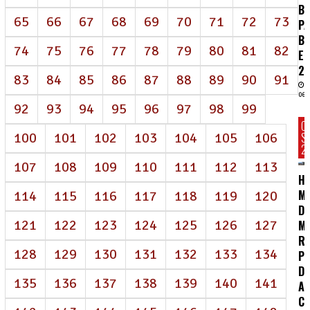
BI
65
66
67
68
69
70
71
72
73
P
B
74
75
76
77
78
79
80
81
82
E
2
83
84
85
86
87
88
89
90
91
06/
92
93
94
95
96
97
98
99
C
100
101
102
103
104
105
106
S
2
107
108
109
110
111
112
113
HC
MA
114
115
116
117
118
119
120
D
121
122
123
124
125
126
127
M
R
128
129
130
131
132
133
134
P
DE
135
136
137
138
139
140
141
A
CO