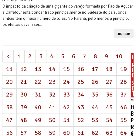
O impacto da criação de uma gigante do varejo formada por Pão de Açúcar
e Carrefour está concentrado principalmente no Sudeste do país, onde
ambas têm o maior número de lojas. No Paraná, pelo menos a princípio,
os efeitos devem ser...
Leia mais
<
1
2
3
4
5
6
7
8
9
10
E
N
11
12
13
14
15
16
17
18
19
D
DI
20
21
22
23
24
25
26
27
28
S
D
T
29
30
31
32
33
34
35
36
37
FA
38
39
40
41
42
43
44
45
46
BR
47
48
49
50
51
52
53
54
55
P
R
56
57
58
59
60
61
62
63
64
62