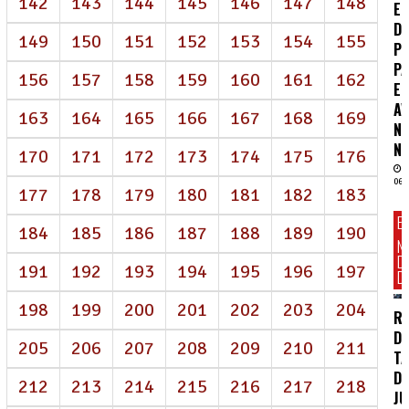
142
143
144
145
146
147
148
E
D
149
150
151
152
153
154
155
P
P
156
157
158
159
160
161
162
E
A
163
164
165
166
167
168
169
N
NE
170
171
172
173
174
175
176
06/
177
178
179
180
181
182
183
E
184
185
186
187
188
189
190
N
D
191
192
193
194
195
196
197
DI
198
199
200
201
202
203
204
R
D
205
206
207
208
209
210
211
TA
DE
212
213
214
215
216
217
218
J