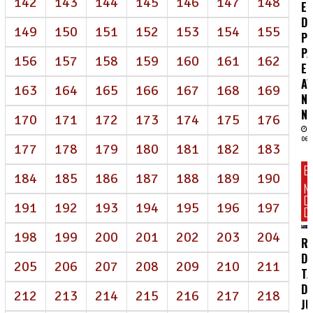
142
143
144
145
146
147
148
E
D
149
150
151
152
153
154
155
P
P
156
157
158
159
160
161
162
E
A
163
164
165
166
167
168
169
N
NE
170
171
172
173
174
175
176
06/
177
178
179
180
181
182
183
E
184
185
186
187
188
189
190
N
D
191
192
193
194
195
196
197
DI
198
199
200
201
202
203
204
R
D
205
206
207
208
209
210
211
TA
DE
212
213
214
215
216
217
218
J