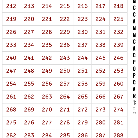
M
212
213
214
215
216
217
218
C
C:
219
220
221
222
223
224
225
A
MO
226
227
228
229
230
231
232
M
C
233
234
235
236
237
238
239
A
C
240
241
242
243
244
245
246
P
Q
247
248
249
250
251
252
253
P
C
254
255
256
257
258
259
260
A
R
261
262
263
264
265
266
267
13
268
269
270
271
272
273
274
05/
275
276
277
278
279
280
281
282
283
284
285
286
287
288