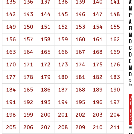
135
136
137
138
139
140
141
AV
M
142
143
144
145
146
147
148
P
AI
149
150
151
152
153
154
155
FR
M
156
157
158
159
160
161
162
D
CO
163
164
165
166
167
168
169
DE
E
170
171
172
173
174
175
176
M
DI
177
178
179
180
181
182
183
05/
184
185
186
187
188
189
190
A
191
192
193
194
195
196
197
C
C
198
199
200
201
202
203
204
S
2
205
206
207
208
209
210
211