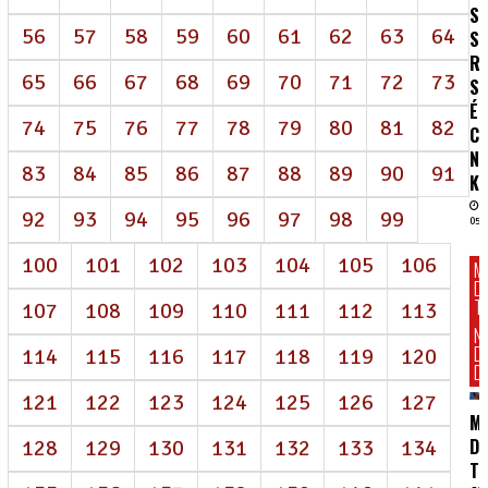
S
56
57
58
59
60
61
62
63
64
S
R
65
66
67
68
69
70
71
72
73
SA
É
74
75
76
77
78
79
80
81
82
C
N
83
84
85
86
87
88
89
90
91
K
92
93
94
95
96
97
98
99
05/
100
101
102
103
104
105
106
M
D
T
107
108
109
110
111
112
113
N
D
114
115
116
117
118
119
120
DI
121
122
123
124
125
126
127
M
DE
128
129
130
131
132
133
134
T