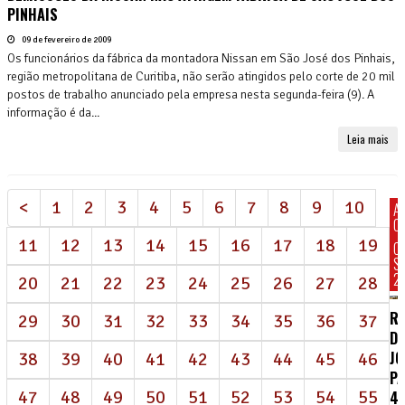
PINHAIS
09 de fevereiro de 2009
Os funcionários da fábrica da montadora Nissan em São José dos Pinhais,
região metropolitana de Curitiba, não serão atingidos pelo corte de 20 mil
postos de trabalho anunciado pela empresa nesta segunda-feira (9). A
informação é da...
Leia mais
<
1
2
3
4
5
6
7
8
9
10
A
C
11
12
13
14
15
16
17
18
19
C
S
2
20
21
22
23
24
25
26
27
28
R
29
30
31
32
33
34
35
36
37
DE
J
38
39
40
41
42
43
44
45
46
P
47
48
49
50
51
52
53
54
55
4