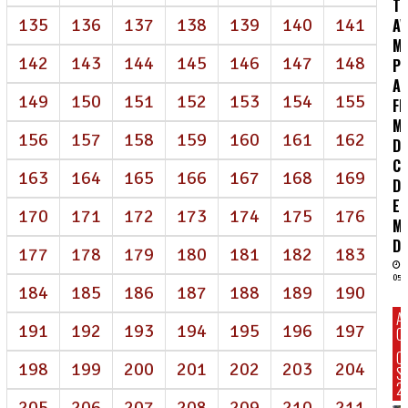
T
135
136
137
138
139
140
141
AV
M
142
143
144
145
146
147
148
P
AI
149
150
151
152
153
154
155
FR
M
156
157
158
159
160
161
162
D
CO
163
164
165
166
167
168
169
DE
E
170
171
172
173
174
175
176
M
DI
177
178
179
180
181
182
183
05/
184
185
186
187
188
189
190
A
191
192
193
194
195
196
197
C
C
198
199
200
201
202
203
204
S
2
205
206
207
208
209
210
211