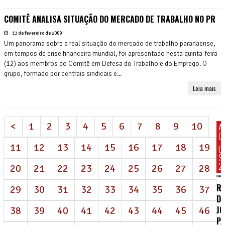
COMITÊ ANALISA SITUAÇÃO DO MERCADO DE TRABALHO NO PR
13 de fevereiro de 2009
Um panorama sobre a real situação do mercado de trabalho paranaense,
em tempos de crise financeira mundial, foi apresentado nesta quinta-feira
(12) aos membros do Comitê em Defesa do Trabalho e do Emprego. O
grupo, formado por centrais sindicais e...
Leia mais
<
1
2
3
4
5
6
7
8
9
10
A
C
11
12
13
14
15
16
17
18
19
C
S
2
20
21
22
23
24
25
26
27
28
R
29
30
31
32
33
34
35
36
37
DE
J
38
39
40
41
42
43
44
45
46
P