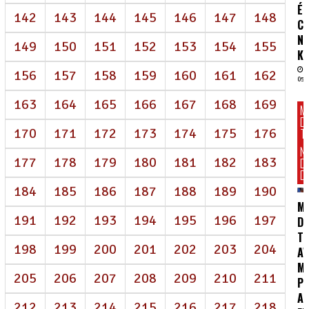
É
142
143
144
145
146
147
148
C
N
149
150
151
152
153
154
155
K
156
157
158
159
160
161
162
05/
163
164
165
166
167
168
169
M
D
170
171
172
173
174
175
176
T
N
177
178
179
180
181
182
183
D
DI
184
185
186
187
188
189
190
M
191
192
193
194
195
196
197
DE
T
198
199
200
201
202
203
204
AV
M
205
206
207
208
209
210
211
P
AI
212
213
214
215
216
217
218