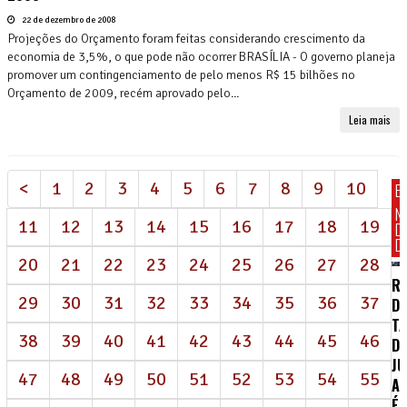
22 de dezembro de 2008
Projeções do Orçamento foram feitas considerando crescimento da
economia de 3,5%, o que pode não ocorrer BRASÍLIA - O governo planeja
promover um contingenciamento de pelo menos R$ 15 bilhões no
Orçamento de 2009, recém aprovado pelo...
Leia mais
<
1
2
3
4
5
6
7
8
9
10
E
N
11
12
13
14
15
16
17
18
19
D
DI
20
21
22
23
24
25
26
27
28
R
29
30
31
32
33
34
35
36
37
D
TA
38
39
40
41
42
43
44
45
46
DE
J
47
48
49
50
51
52
53
54
55
AI
É