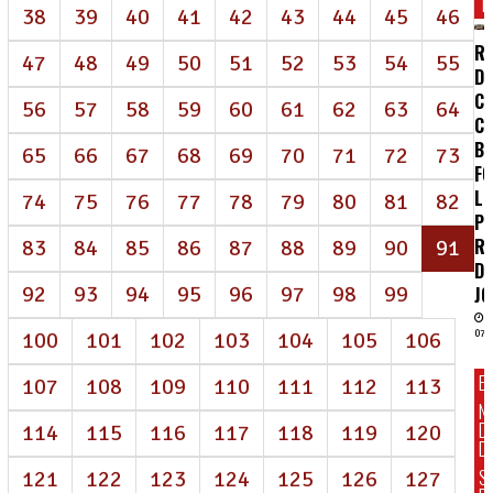
T
38
39
40
41
42
43
44
45
46
RE
47
48
49
50
51
52
53
54
55
D
CE
56
57
58
59
60
61
62
63
64
C
B
65
66
67
68
69
70
71
72
73
FO
LU
74
75
76
77
78
79
80
81
82
PE
(at
R
83
84
85
86
87
88
89
90
91
D
92
93
94
95
96
97
98
99
J
100
101
102
103
104
105
106
07/
E
107
108
109
110
111
112
113
N
D
114
115
116
117
118
119
120
DI
S
121
122
123
124
125
126
127