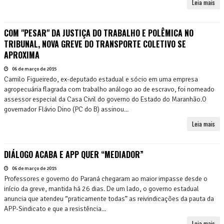
Leia mais
COM "PESAR" DA JUSTIÇA DO TRABALHO E POLÊMICA NO
TRIBUNAL, NOVA GREVE DO TRANSPORTE COLETIVO SE
APROXIMA
06 de março de 2015
Camilo Figueiredo, ex-deputado estadual e sócio em uma empresa
agropecuária flagrada com trabalho análogo ao de escravo, foi nomeado
assessor especial da Casa Civil do governo do Estado do Maranhão.O
governador Flávio Dino (PC do B) assinou...
Leia mais
DIÁLOGO ACABA E APP QUER “MEDIADOR”
06 de março de 2015
Professores e governo do Paraná chegaram ao maior impasse desde o
início da greve, mantida há 26 dias. De um lado, o governo estadual
anuncia que atendeu “praticamente todas” as reivindicações da pauta da
APP-Sindicato e que a resistência...
Leia mais