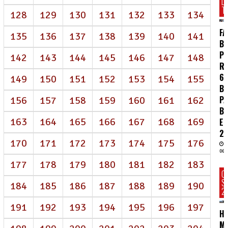
D
T
128
129
130
131
132
133
134
FA
135
136
137
138
139
140
141
BR
P
142
143
144
145
146
147
148
R
62
149
150
151
152
153
154
155
BI
P
156
157
158
159
160
161
162
B
163
164
165
166
167
168
169
E
2
170
171
172
173
174
175
176
06/
177
178
179
180
181
182
183
C
S
184
185
186
187
188
189
190
2
191
192
193
194
195
196
197
HC
MA