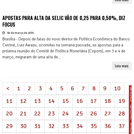
APOSTAS PARA ALTA DA SELIC VÃO DE 0,25 PARA 0,50%, DIZ
FOCUS
04 de março de 2015
Brasília - Depois de falas do novo diretor de Política Econômica do Banco
Central, Luiz Awazu, ocorridas na semana passada, as apostas para a
próxima reunião do Comitê de Política Monetária (Copom), em 3 e 4 de
março, migraram de uma alta de...
Leia mais
<
1
2
3
4
5
6
7
8
9
10
N
D
DI
11
12
13
14
15
16
17
18
19
R
D
20
21
22
23
24
25
26
27
28
J
S
29
30
31
32
33
34
35
36
37
D