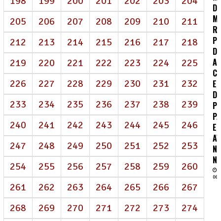
198
199
200
201
202
203
204
D
M
205
206
207
208
209
210
211
R
P
212
213
214
215
216
217
218
DE
A
219
220
221
222
223
224
225
CO
226
227
228
229
230
231
232
E
D
233
234
235
236
237
238
239
P
P
240
241
242
243
244
245
246
E
A
247
248
249
250
251
252
253
N
NE
254
255
256
257
258
259
260
06/
261
262
263
264
265
266
267
268
269
270
271
272
273
274