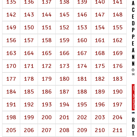
135
136
137
138
139
140
141
A
CO
142
143
144
145
146
147
148
E
D
149
150
151
152
153
154
155
P
P
156
157
158
159
160
161
162
E
A
163
164
165
166
167
168
169
N
NE
170
171
172
173
174
175
176
06/
177
178
179
180
181
182
183
E
184
185
186
187
188
189
190
N
D
191
192
193
194
195
196
197
DI
198
199
200
201
202
203
204
R
D
205
206
207
208
209
210
211
TA