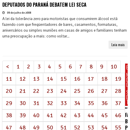
DEPUTADOS DO PARANÁ DEBATEM LEI SECA
09 de julho de 2008
A lei da tolerância zero para motoristas que consumirem álcool está
fazendo com que freqüentadores de bares, casamentos, formaturas,
aniversários ou simples reuniões em casas de amigos e familiares tenham
uma preocupação a mais: como voltar...
Leia mais
<
1
2
3
4
5
6
7
8
9
10
E
N
11
12
13
14
15
16
17
18
19
D
DI
20
21
22
23
24
25
26
27
28
S
D
T
29
30
31
32
33
34
35
36
37
FA
38
39
40
41
42
43
44
45
46
BR
47
48
49
50
51
52
53
54
55
P