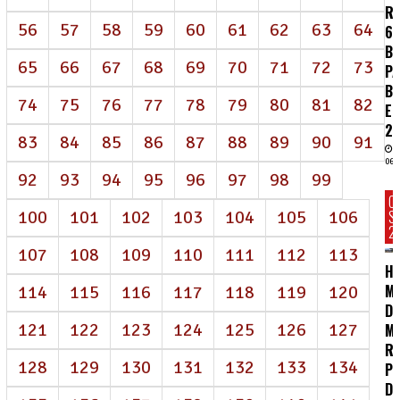
R
56
57
58
59
60
61
62
63
64
62
BI
65
66
67
68
69
70
71
72
73
P
B
74
75
76
77
78
79
80
81
82
E
2
83
84
85
86
87
88
89
90
91
06/
92
93
94
95
96
97
98
99
C
100
101
102
103
104
105
106
S
2
107
108
109
110
111
112
113
HC
MA
114
115
116
117
118
119
120
D
121
122
123
124
125
126
127
M
R
128
129
130
131
132
133
134
P
DE