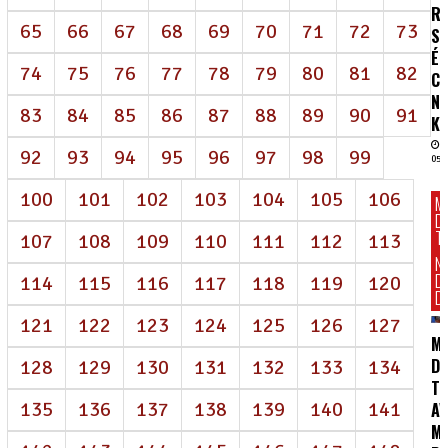
R
65
66
67
68
69
70
71
72
73
SA
É
74
75
76
77
78
79
80
81
82
C
N
83
84
85
86
87
88
89
90
91
K
92
93
94
95
96
97
98
99
05/
100
101
102
103
104
105
106
M
D
T
107
108
109
110
111
112
113
N
D
114
115
116
117
118
119
120
DI
121
122
123
124
125
126
127
M
DE
128
129
130
131
132
133
134
T
135
136
137
138
139
140
141
AV
M