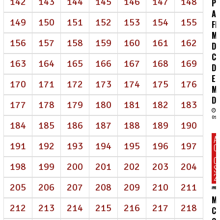
142
143
144
145
146
147
148
P
AI
149
150
151
152
153
154
155
FR
M
156
157
158
159
160
161
162
D
CO
163
164
165
166
167
168
169
DE
E
170
171
172
173
174
175
176
M
DI
177
178
179
180
181
182
183
05/
184
185
186
187
188
189
190
A
191
192
193
194
195
196
197
C
C
198
199
200
201
202
203
204
S
2
205
206
207
208
209
210
211
M
212
213
214
215
216
217
218
C