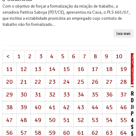
Com o objetivo de forçar a formalização da relação de trabalho, a
senadora Patrícia Saboya (PDT/CE), apresentou na Casa, o PLS 665/07,
que institui a estabilidade provisória ao empregado cujo contrato de
trabalho não foi formalizado...
Leia mais
<
1
2
3
4
5
6
7
8
9
10
A
C
11
12
13
14
15
16
17
18
19
C
S
2
20
21
22
23
24
25
26
27
28
R
29
30
31
32
33
34
35
36
37
DE
J
38
39
40
41
42
43
44
45
46
P
47
48
49
50
51
52
53
54
55
4
S
56
57
58
59
60
61
62
63
64
S