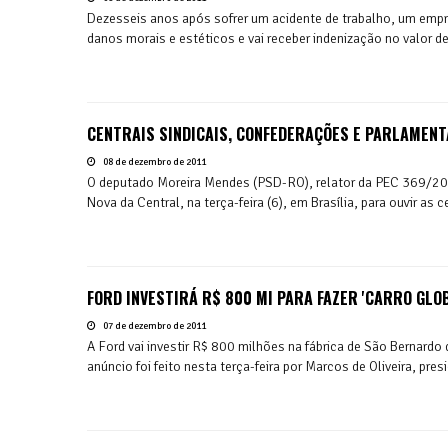
Dezesseis anos após sofrer um acidente de trabalho, um em
danos morais e estéticos e vai receber indenização no valor de
CENTRAIS SINDICAIS, CONFEDERAÇÕES E PARLAMEN
08 de dezembro de 2011
O deputado Moreira Mendes (PSD-RO), relator da PEC 369/200
Nova da Central, na terça-feira (6), em Brasília, para ouvir as 
FORD INVESTIRÁ R$ 800 MI PARA FAZER 'CARRO GLOB
07 de dezembro de 2011
A Ford vai investir R$ 800 milhões na fábrica de São Bernardo
anúncio foi feito nesta terça-feira por Marcos de Oliveira, pres