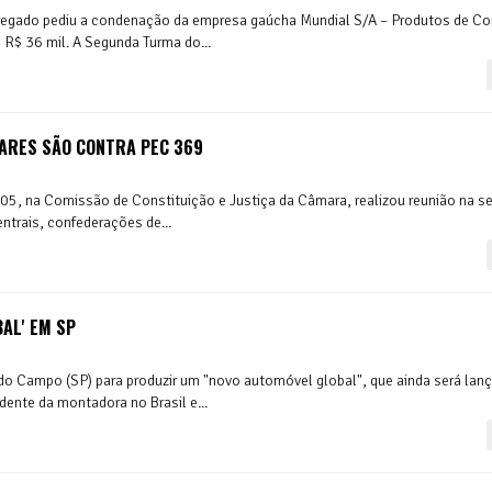
pregado pediu a condenação da empresa gaúcha Mundial S/A – Produtos de C
 R$ 36 mil. A Segunda Turma do...
TARES SÃO CONTRA PEC 369
5, na Comissão de Constituição e Justiça da Câmara, realizou reunião na s
centrais, confederações de...
AL' EM SP
 do Campo (SP) para produzir um "novo automóvel global", que ainda será lan
idente da montadora no Brasil e...