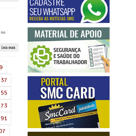
 no
Leia mais
9
37
55
73
91
07