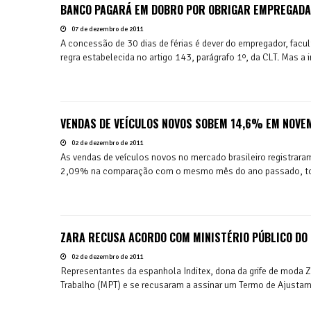
BANCO PAGARÁ EM DOBRO POR OBRIGAR EMPREGADA 
07 de dezembro de 2011
A concessão de 30 dias de férias é dever do empregador, fac
regra estabelecida no artigo 143, parágrafo 1º, da CLT. Mas a
VENDAS DE VEÍCULOS NOVOS SOBEM 14,6% EM NOV
02 de dezembro de 2011
As vendas de veículos novos no mercado brasileiro registr
2,09% na comparação com o mesmo mês do ano passado, tota
ZARA RECUSA ACORDO COM MINISTÉRIO PÚBLICO DO
02 de dezembro de 2011
Representantes da espanhola Inditex, dona da grife de moda Z
Trabalho (MPT) e se recusaram a assinar um Termo de Ajustam