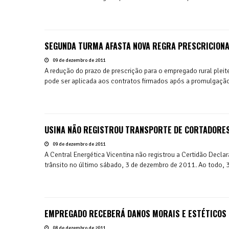
SEGUNDA TURMA AFASTA NOVA REGRA PRESCRICION
09 de dezembro de 2011
A redução do prazo de prescrição para o empregado rural plei
pode ser aplicada aos contratos firmados após a promulgaçã
USINA NÃO REGISTROU TRANSPORTE DE CORTADORE
09 de dezembro de 2011
A Central Energética Vicentina não registrou a Certidão Decl
trânsito no último sábado, 3 de dezembro de 2011. Ao todo, 3
EMPREGADO RECEBERÁ DANOS MORAIS E ESTÉTICOS 
08 de dezembro de 2011