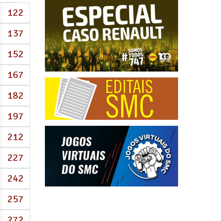
122
137
152
167
182
197
212
227
242
257
272