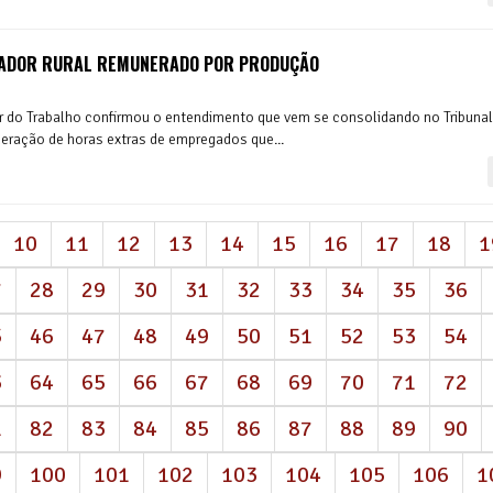
HADOR RURAL REMUNERADO POR PRODUÇÃO
or do Trabalho confirmou o entendimento que vem se consolidando no Tribunal
uneração de horas extras de empregados que...
10
11
12
13
14
15
16
17
18
1
7
28
29
30
31
32
33
34
35
36
5
46
47
48
49
50
51
52
53
54
3
64
65
66
67
68
69
70
71
72
1
82
83
84
85
86
87
88
89
90
9
100
101
102
103
104
105
106
1