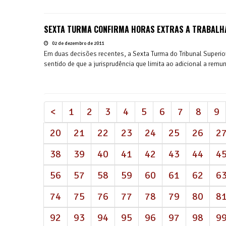
SEXTA TURMA CONFIRMA HORAS EXTRAS A TRABAL
02 de dezembro de 2011
Em duas decisões recentes, a Sexta Turma do Tribunal Superi
sentido de que a jurisprudência que limita ao adicional a rem
<
1
2
3
4
5
6
7
8
9
20
21
22
23
24
25
26
2
38
39
40
41
42
43
44
4
56
57
58
59
60
61
62
6
74
75
76
77
78
79
80
8
92
93
94
95
96
97
98
9