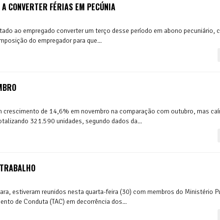
A CONVERTER FÉRIAS EM PECÚNIA
ultado ao empregado converter um terço desse período em abono pecuniário, 
 imposição do empregador para que...
EMBRO
aram crescimento de 14,6% em novembro na comparação com outubro, mas ca
lizando 321.590 unidades, segundo dados da...
 TRABALHO
ara, estiveram reunidos nesta quarta-feira (30) com membros do Ministério P
ento de Conduta (TAC) em decorrência dos...