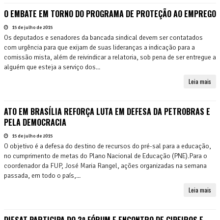
O EMBATE EM TORNO DO PROGRAMA DE PROTEÇÃO AO EMPREGO
15 de julho de 2015
Os deputados e senadores da bancada sindical devem ser contatados
com urgência para que exijam de suas lideranças a indicação para a
comissão mista, além de reivindicar a relatoria, sob pena de ser entregue a
alguém que esteja a serviço dos...
Leia mais
ATO EM BRASÍLIA REFORÇA LUTA EM DEFESA DA PETROBRAS E
PELA DEMOCRACIA
15 de julho de 2015
O objetivo é a defesa do destino de recursos do pré-sal para a educação,
no cumprimento de metas do Plano Nacional de Educação (PNE).Para o
coordenador da FUP, José Maria Rangel, ações organizadas na semana
passada, em todo o país,...
Leia mais
DIESAT PARTICIPA DO 3º FÓRUM E ENCONTRO DE CIPEIROS E