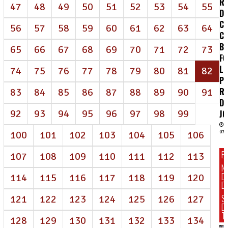
RE
47
48
49
50
51
52
53
54
55
D
CE
56
57
58
59
60
61
62
63
64
C
B
65
66
67
68
69
70
71
72
73
FO
LU
(at
74
75
76
77
78
79
80
81
82
PE
R
83
84
85
86
87
88
89
90
91
D
92
93
94
95
96
97
98
99
J
100
101
102
103
104
105
106
07/
E
107
108
109
110
111
112
113
N
D
114
115
116
117
118
119
120
DI
S
121
122
123
124
125
126
127
D
T
128
129
130
131
132
133
134