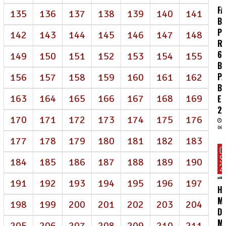
FA
135
136
137
138
139
140
141
BR
P
142
143
144
145
146
147
148
R
62
149
150
151
152
153
154
155
BI
P
156
157
158
159
160
161
162
B
163
164
165
166
167
168
169
E
2
170
171
172
173
174
175
176
06/
177
178
179
180
181
182
183
C
S
184
185
186
187
188
189
190
2
191
192
193
194
195
196
197
HC
MA
198
199
200
201
202
203
204
D
M
205
206
207
208
209
210
211