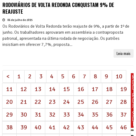
RODOVIÁRIOS DE VOLTA REDONDA CONQUISTAM 9% DE
REAJUSTE
06 de julho de 2015
Os Rodoviários de Volta Redonda terão reajuste de 9%, a partir de 1º de
junho. Os trabalhadores aprovaram em assembleia a contraproposta
patronal, apresentada na última rodada de negociação. Os patrões
insistiam em oferecer 7,7%, proposta...
Leia mais
<
1
2
3
4
5
6
7
8
9
10
N
D
DI
11
12
13
14
15
16
17
18
19
R
D
20
21
22
23
24
25
26
27
28
J
S
29
30
31
32
33
34
35
36
37
D
T
38
39
40
41
42
43
44
45
46