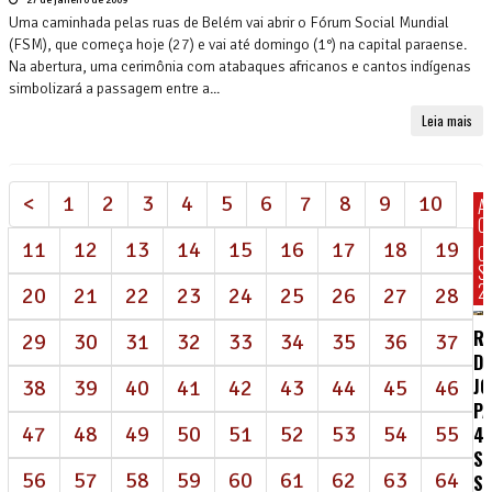
Uma caminhada pelas ruas de Belém vai abrir o Fórum Social Mundial
(FSM), que começa hoje (27) e vai até domingo (1°) na capital paraense.
Na abertura, uma cerimônia com atabaques africanos e cantos indígenas
simbolizará a passagem entre a...
Leia mais
<
1
2
3
4
5
6
7
8
9
10
A
C
11
12
13
14
15
16
17
18
19
C
S
2
20
21
22
23
24
25
26
27
28
R
29
30
31
32
33
34
35
36
37
DE
J
38
39
40
41
42
43
44
45
46
P
47
48
49
50
51
52
53
54
55
4
S
56
57
58
59
60
61
62
63
64
S