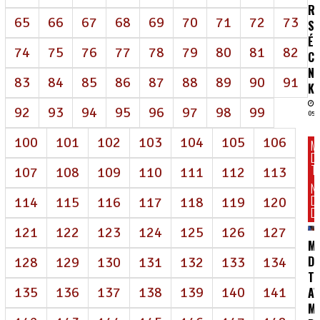
R
65
66
67
68
69
70
71
72
73
SA
É
74
75
76
77
78
79
80
81
82
C
N
83
84
85
86
87
88
89
90
91
K
92
93
94
95
96
97
98
99
05/
100
101
102
103
104
105
106
M
D
T
107
108
109
110
111
112
113
N
D
114
115
116
117
118
119
120
DI
121
122
123
124
125
126
127
M
DE
128
129
130
131
132
133
134
T
135
136
137
138
139
140
141
AV
M