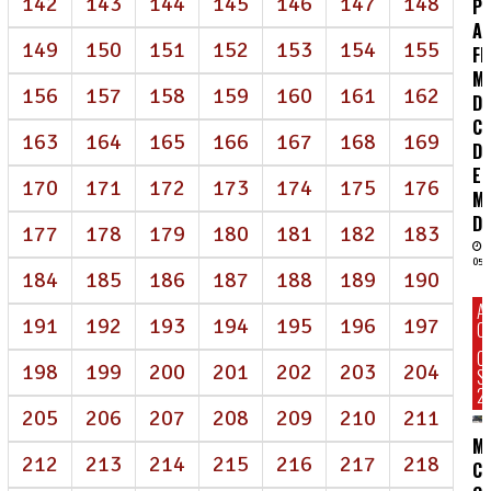
142
143
144
145
146
147
148
P
AI
149
150
151
152
153
154
155
FR
M
156
157
158
159
160
161
162
D
CO
163
164
165
166
167
168
169
DE
E
170
171
172
173
174
175
176
M
DI
177
178
179
180
181
182
183
05/
184
185
186
187
188
189
190
A
191
192
193
194
195
196
197
C
C
198
199
200
201
202
203
204
S
2
205
206
207
208
209
210
211
M
212
213
214
215
216
217
218
C