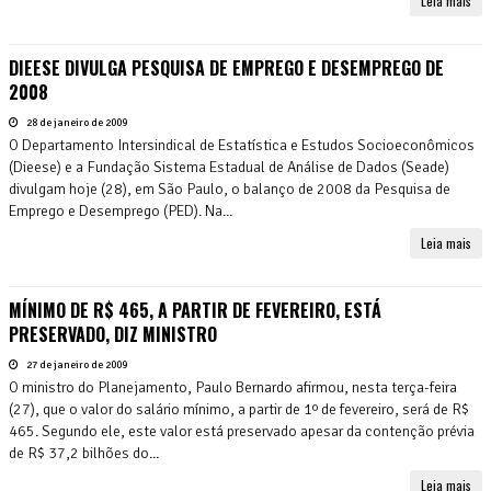
Leia mais
DIEESE DIVULGA PESQUISA DE EMPREGO E DESEMPREGO DE
2008
28 de janeiro de 2009
O Departamento Intersindical de Estatística e Estudos Socioeconômicos
(Dieese) e a Fundação Sistema Estadual de Análise de Dados (Seade)
divulgam hoje (28), em São Paulo, o balanço de 2008 da Pesquisa de
Emprego e Desemprego (PED). Na...
Leia mais
MÍNIMO DE R$ 465, A PARTIR DE FEVEREIRO, ESTÁ
PRESERVADO, DIZ MINISTRO
27 de janeiro de 2009
O ministro do Planejamento, Paulo Bernardo afirmou, nesta terça-feira
(27), que o valor do salário mínimo, a partir de 1º de fevereiro, será de R$
465. Segundo ele, este valor está preservado apesar da contenção prévia
de R$ 37,2 bilhões do...
Leia mais