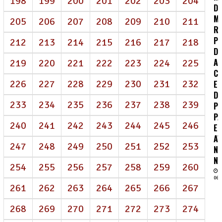
198
199
200
201
202
203
204
D
M
205
206
207
208
209
210
211
R
P
212
213
214
215
216
217
218
DE
A
219
220
221
222
223
224
225
CO
226
227
228
229
230
231
232
E
D
233
234
235
236
237
238
239
P
P
240
241
242
243
244
245
246
E
A
247
248
249
250
251
252
253
N
NE
254
255
256
257
258
259
260
06/
261
262
263
264
265
266
267
268
269
270
271
272
273
274