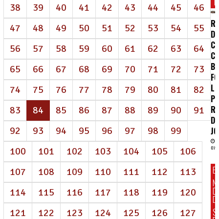
T
38
39
40
41
42
43
44
45
46
RE
47
48
49
50
51
52
53
54
55
D
CE
56
57
58
59
60
61
62
63
64
C
B
65
66
67
68
69
70
71
72
73
FO
LU
74
75
76
77
78
79
80
81
82
PE
(atual)
R
83
84
85
86
87
88
89
90
91
D
92
93
94
95
96
97
98
99
J
100
101
102
103
104
105
106
07/
E
107
108
109
110
111
112
113
N
D
114
115
116
117
118
119
120
DI
S
121
122
123
124
125
126
127