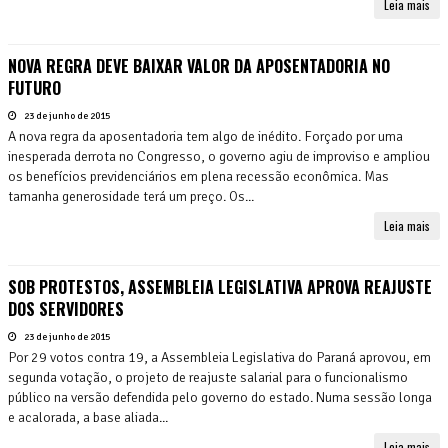
Leia mais
NOVA REGRA DEVE BAIXAR VALOR DA APOSENTADORIA NO
FUTURO
23 de junho de 2015
A nova regra da aposentadoria tem algo de inédito. Forçado por uma
inesperada derrota no Congresso, o governo agiu de improviso e ampliou
os benefícios previdenciários em plena recessão econômica. Mas
tamanha generosidade terá um preço. Os...
Leia mais
SOB PROTESTOS, ASSEMBLEIA LEGISLATIVA APROVA REAJUSTE
DOS SERVIDORES
23 de junho de 2015
Por 29 votos contra 19, a Assembleia Legislativa do Paraná aprovou, em
segunda votação, o projeto de reajuste salarial para o funcionalismo
público na versão defendida pelo governo do estado. Numa sessão longa
e acalorada, a base aliada...
Leia mais