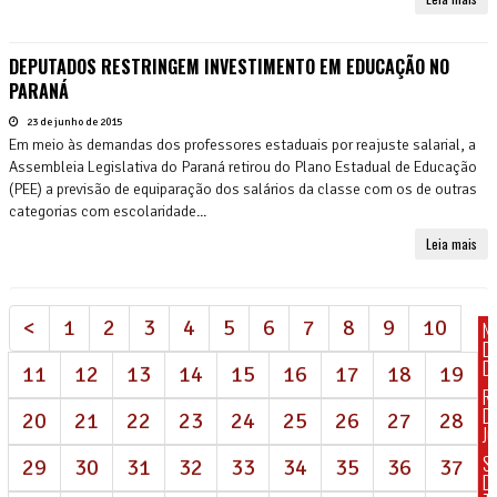
DEPUTADOS RESTRINGEM INVESTIMENTO EM EDUCAÇÃO NO
PARANÁ
23 de junho de 2015
Em meio às demandas dos professores estaduais por reajuste salarial, a
Assembleia Legislativa do Paraná retirou do Plano Estadual de Educação
(PEE) a previsão de equiparação dos salários da classe com os de outras
categorias com escolaridade...
Leia mais
<
1
2
3
4
5
6
7
8
9
10
N
D
DI
11
12
13
14
15
16
17
18
19
R
D
20
21
22
23
24
25
26
27
28
J
S
29
30
31
32
33
34
35
36
37
D