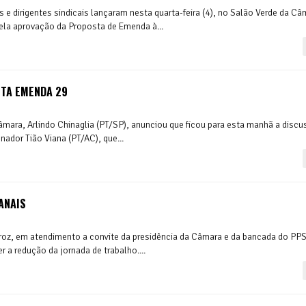
 dirigentes sindicais lançaram nesta quarta-feira (4), no Salão Verde da Câ
pela aprovação da Proposta de Emenda à...
NTA EMENDA 29
Câmara, Arlindo Chinaglia (PT/SP), anunciou que ficou para esta manhã a disc
ador Tião Viana (PT/AC), que...
ANAIS
roz, em atendimento a convite da presidência da Câmara e da bancada do PPS
r a redução da jornada de trabalho....