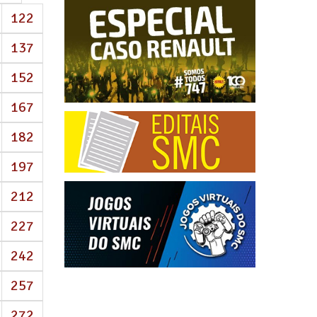
122
137
152
167
182
197
212
227
242
257
272