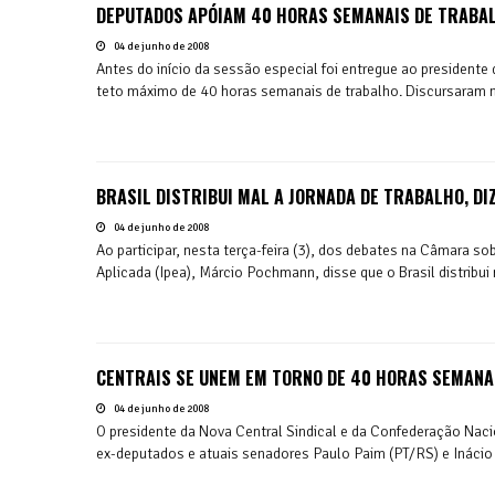
DEPUTADOS APÓIAM 40 HORAS SEMANAIS DE TRABA
04 de junho de 2008
Antes do início da sessão especial foi entregue ao presidente
teto máximo de 40 horas semanais de trabalho. Discursaram no
BRASIL DISTRIBUI MAL A JORNADA DE TRABALHO, DI
04 de junho de 2008
Ao participar, nesta terça-feira (3), dos debates na Câmara s
Aplicada (Ipea), Márcio Pochmann, disse que o Brasil distribui m
CENTRAIS SE UNEM EM TORNO DE 40 HORAS SEMANA
04 de junho de 2008
O presidente da Nova Central Sindical e da Confederação Nac
ex-deputados e atuais senadores Paulo Paim (PT/RS) e Inácio