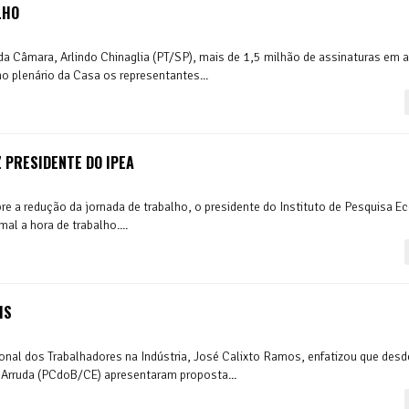
LHO
 da Câmara, Arlindo Chinaglia (PT/SP), mais de 1,5 milhão de assinaturas em 
 plenário da Casa os representantes...
Z PRESIDENTE DO IPEA
obre a redução da jornada de trabalho, o presidente do Instituto de Pesquisa 
al a hora de trabalho....
IS
ional dos Trabalhadores na Indústria, José Calixto Ramos, enfatizou que des
 Arruda (PCdoB/CE) apresentaram proposta...