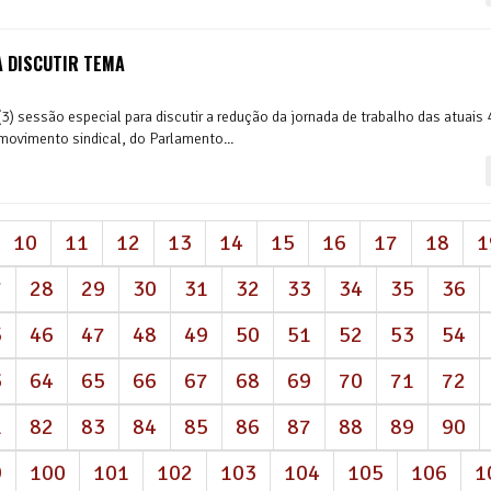
A DISCUTIR TEMA
) sessão especial para discutir a redução da jornada de trabalho das atuais
 movimento sindical, do Parlamento...
10
11
12
13
14
15
16
17
18
1
7
28
29
30
31
32
33
34
35
36
5
46
47
48
49
50
51
52
53
54
3
64
65
66
67
68
69
70
71
72
1
82
83
84
85
86
87
88
89
90
9
100
101
102
103
104
105
106
1