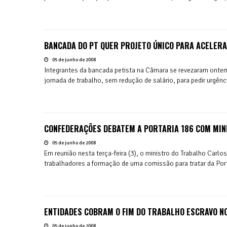
BANCADA DO PT QUER PROJETO ÚNICO PARA ACELER
05 de junho de 2008
Integrantes da bancada petista na Câmara se revezaram ontem 
jornada de trabalho, sem redução de salário, para pedir urgênc
CONFEDERAÇÕES DEBATEM A PORTARIA 186 COM MIN
05 de junho de 2008
Em reunião nesta terça-feira (3), o ministro do Trabalho Carlo
trabalhadores a formação de uma comissão para tratar da Porta
ENTIDADES COBRAM O FIM DO TRABALHO ESCRAVO NO
05 de junho de 2008