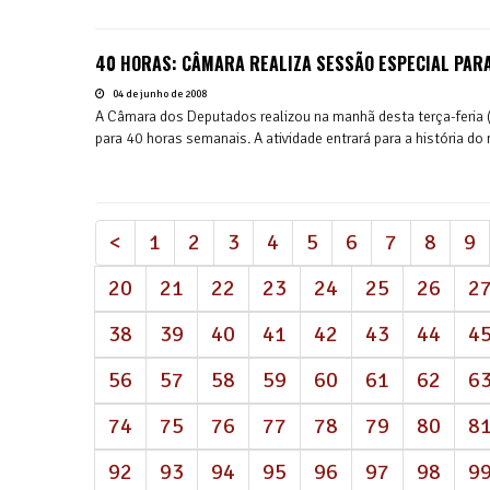
40 HORAS: CÂMARA REALIZA SESSÃO ESPECIAL PAR
04 de junho de 2008
A Câmara dos Deputados realizou na manhã desta terça-feria (3
para 40 horas semanais. A atividade entrará para a história do
<
1
2
3
4
5
6
7
8
9
20
21
22
23
24
25
26
2
38
39
40
41
42
43
44
4
56
57
58
59
60
61
62
6
74
75
76
77
78
79
80
8
92
93
94
95
96
97
98
9