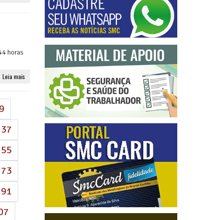
 44 horas
Leia mais
9
37
55
73
91
07